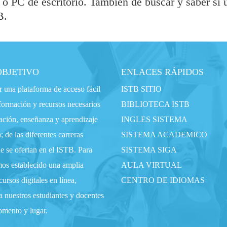
 o PC de escritorio. También de buscar y saber si 
B.
OBJETIVO
ENLACES RÁPIDOS
 una plataforma de acceso fácil
ISTB SITIO
nformación y recursos necesarios
BIBLIOTECA ISTB
gación, enseñanza y aprendizaje
INGLES SISTEMA
; de las diferentes carreras
SISTEMA ACADEMICO
e se ofertan en el ISTB. Para
SISTEMA SIGA
mos establecido una amplia
AULA VIRTUAL
ursos digitales en línea,
CENTRO DE IDIOMAS
a nuestros estudiantes y docentes
omento y lugar.