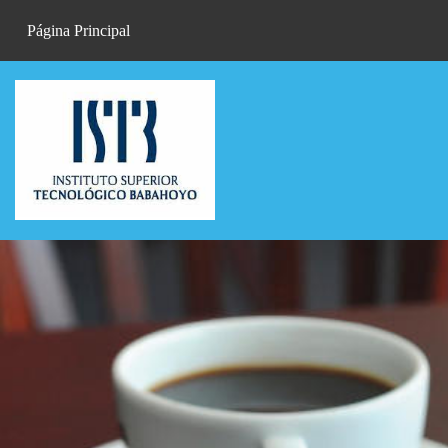
Salta al contenido principal
Página Principal