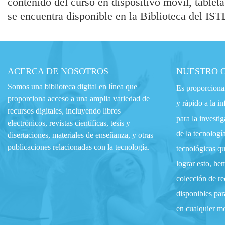
contenido del curso en dispositivo móvil, tableta
se encuentra disponible en la Biblioteca del IST
ACERCA DE NOSOTROS
NUESTRO 
Somos una biblioteca digital en línea que
Es proporcionar
proporciona acceso a una amplia variedad de
y rápido a la i
recursos digitales, incluyendo libros
para la investi
electrónicos, revistas científicas, tesis y
de la tecnología
disertaciones, materiales de enseñanza, y otras
publicaciones relacionadas con la tecnología.
tecnológicas qu
lograr esto, he
colección de rec
disponibles par
en cualquier m